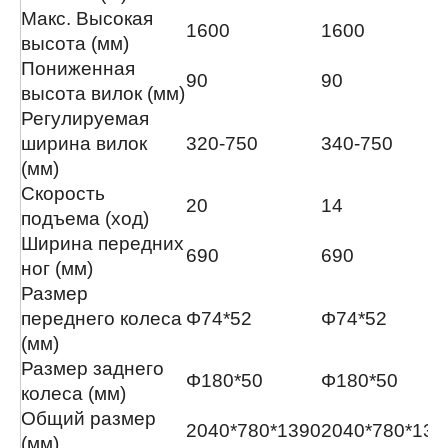
Макс. Высокая
1600
1600
высота (мм)
Пониженная
90
90
высота вилок (мм)
Регулируемая
ширина вилок
320-750
340-750
(мм)
Скорость
20
14
подъема (ход)
Ширина передних
690
690
ног (мм)
Размер
переднего колеса
Φ74*52
Φ74*52
(мм)
Размер заднего
Φ180*50
Φ180*50
колеса (мм)
Общий размер
2040*780*1390
2040*780*139
(мм)