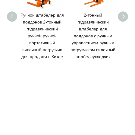
Ручной штабелер для
2-тонный
Ис
поддонов 2-тонный
гидравлический
вилоч
гидравлический
штабелер для
дл
ручной ручной
поддонов с ручным
ручны
портативный
управлением ручным
NIUL
вилочный погрузчик
погрузчиком вилочный
гид
для продажи в Китае
штабелеукладчик
ручн