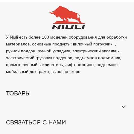
У Niuli есть более 100 моделей оборудования для обработки
материалов, основные продукты: вилочный погрузчик ，
2018-04-04
ручной поддон, ручной укладчик, электрический укладчик,
Зарубежная китайская делегация
электрический грузовик поддонов, подъемная подъемник,
кредитной ассоциации Гуандун посетила
промышленный заклинатель, лифт ножницы, подъемник,
Высокая производительность легче и улучшать коэффициент
Ниу Ли
загрузки ведра для нагрузки; Конвертер крутящего момента
мобильный док -рамп, выровня скоро.
сцепления.
ТОВАРЫ
СВЯЗАТЬСЯ С НАМИ