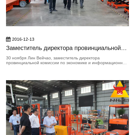
2016-12-13
Заместитель директора провинциальной
комиссии по экономике и
30 ноября Лин Вейчао, заместитель директора
информационным технологиям и другими
провинциальной комиссии по экономике и информационным
технологиям Гуандунга, привел команду в Хешан-Сити для
лидерами посетили Niuli Company
проведения надзора и расследования на месте. Ли Юнжан,
член Постоянного комитета муниципального комитета и
исполнительного вице -вице