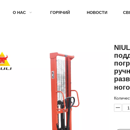
О НАС
ГОРЯЧИЙ
НОВОСТИ
СВ
NIUL
под
погр
руч
разв
ног
Количес