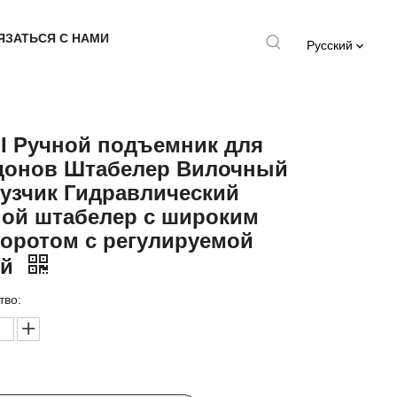
ЯЗАТЬСЯ С НАМИ
Pусский
I Ручной подъемник для
донов Штабелер Вилочный
узчик Гидравлический
ной штабелер с широким
оротом с регулируемой
ой
тво: