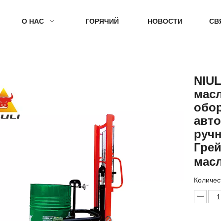
О НАС
ГОРЯЧИЙ
НОВОСТИ
СВ
NIUL
мас
обор
авт
руч
Гре
мас
Количес