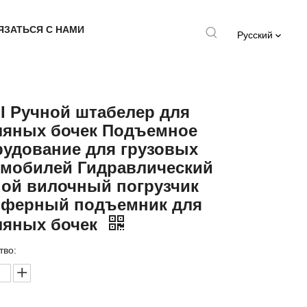
ЯЗАТЬСЯ С НАМИ
Pусский
I Ручной штабелер для
ляных бочек Подъемное
удование для грузовых
омобилей Гидравлический
ной вилочный погрузчик
йферный подъемник для
ляных бочек
тво: