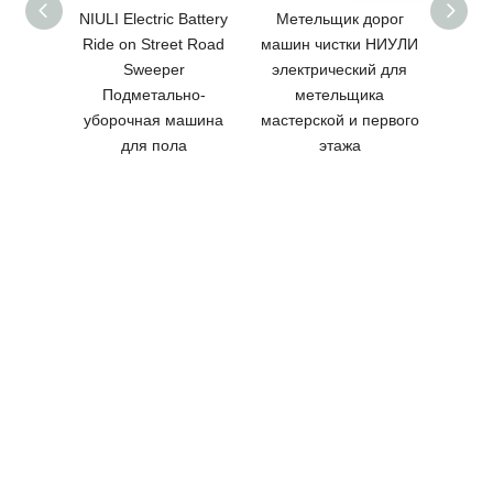
NIULI Electric Battery
Метельщик дорог
Легкая
Ride on Street Road
машин чистки НИУЛИ
Sweeper
электрический для
парко
Подметально-
метельщика
Stee
уборочная машина
мастерской и первого
для пола
этажа