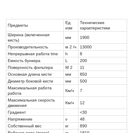
Ед.
Технические
Предметы
изм
характеристики
Ширина (включенная
мм
1900
кисть)
Производительность
м 2 /ч
13000
Непрерывная работа tme
h
8
Емкость бункера
L
200
Поверхность фильтера
М 2
11
Основная длина кисти
мм
850
Диаметр боковой кисти
мм
500
Максимальная работа
Км/ч
7
работа
Максимальная скорость
Км/ч
12
движения
Градиент
.
<30
Напряжение
v
48
Собственный вес
кг
890
Рабочая сила (всего)
w
1810