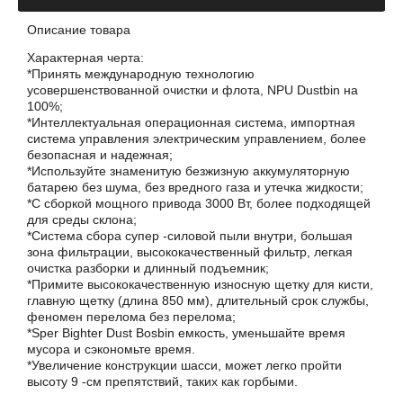
Описание товара
Характерная черта:
*Принять международную технологию
усовершенствованной очистки и флота, NPU Dustbin на
100%;
*Интеллектуальная операционная система, импортная
система управления электрическим управлением, более
безопасная и надежная;
*Используйте знаменитую безжизную аккумуляторную
батарею без шума, без вредного газа и утечка жидкости;
*С сборкой мощного привода 3000 Вт, более подходящей
для среды склона;
*Система сбора супер -силовой пыли внутри, большая
зона фильтрации, высококачественный фильтр, легкая
очистка разборки и длинный подъемник;
*Примите высококачественную износную щетку для кисти,
главную щетку (длина 850 мм), длительный срок службы,
феномен перелома без перелома;
*Sper Bighter Dust Bosbin емкость, уменьшайте время
мусора и сэкономьте время.
*Увеличение конструкции шасси, может легко пройти
высоту 9 -см препятствий, таких как горбыми.