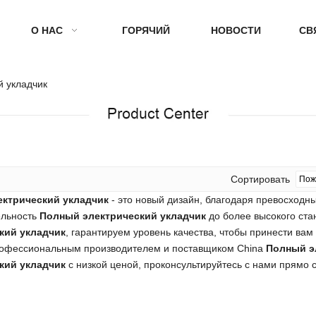
О НАС
ГОРЯЧИЙ
НОВОСТИ
СВ
й укладчик
Сортировать
ктрический укладчик
- это новый дизайн, благодаря превосходн
ельность
Полный электрический укладчик
до более высокого ст
кий укладчик
, гарантируем уровень качества, чтобы принести вам
рофессиональным производителем и поставщиком China
Полный э
кий укладчик
с низкой ценой, проконсультируйтесь с нами прямо 